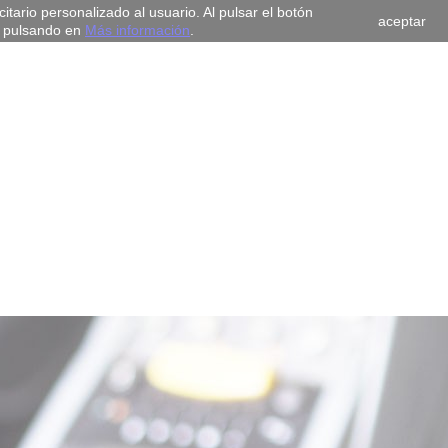
tario personalizado al usuario. Al pulsar el botón
aceptar
, pulsando en
Más información
.