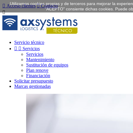
Utilizamos cookies propias y de terceros para mejorar la experienc

Acceso clientes

Contacto
"ACEPTO" consiente dichas cookies. Puede obt

Servicio técnico


Servicios
Servicios
Mantenimiento
Sustitución de equipos
Plan renove
Financiación
Solicitar presupuesto
Marcas gestionadas